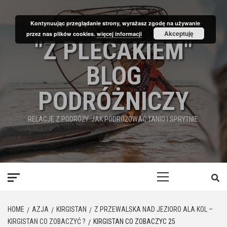
Skip
to
Kontynuując przeglądanie strony, wyrażasz zgodę na używanie
content
Akceptuję
przez nas plików cookies.
więcej informacji
"Z PLECAKIEM"
BLOG
PODRÓŻNICZY
RELACJE Z PODRÓŻY. JAK PODRÓŻOWAĆ TANIO I SPRYTNIE.
Primary
Menu
HOME
AZJA
KIRGISTAN
Z PRZEWALSKA NAD JEZIORO ALA KOL –
KIRGISTAN CO ZOBACZYĆ ?
KIRGISTAN CO ZOBACZYC 25