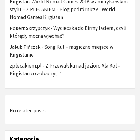
Kirgistan. World Nomad Games 2018 w amerykańskim
stylu. - Z PLECAKIEM - Blog podróżniczy
World
-
Nomad Games Kirgistan
Wycieczka do Birmy lądem, czyli
Robert Skrzypczyk
-
którędy można wjechać?
Song Kul – magiczne miejsce w
Jakub Pińczak
-
Kirgistanie
zplecakiem.pl
Z Przewalska nad jezioro Ala Kol –
-
Kirgistan co zobaczyć ?
No related posts.
Kategorie