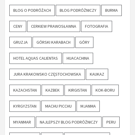
BLOG O PODRÓŻACH
BLOG PODRÓŻNICZY
BURMA
CENY
CERKIEW PRAWOSŁAWNA
FOTOGRAFIA
GRUZJA
GÓRSKI KARABACH
GÓRY
HOTEL AQUAS CALIENTAS
HUACACHINA
JURA KRAKOWSKO CZĘSTOCHOWSKA
KAUKAZ
KAZACHSTAN
KAZBEK
KIRGISTAN
KOK-BORU
KYRGYZSTAN
MACHU PICCHU
MJANMA
MYANMAR
NAJLEPSZY BLOG PODRÓŻNICZY
PERU