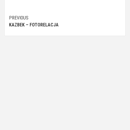
Continue
PREVIOUS
KAZBEK – FOTORELACJA
Reading