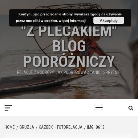
Skip
to
Kontynuując przeglądanie strony, wyrażasz zgodę na używanie
content
Akceptuję
przez nas plików cookies.
więcej informacji
"Z PLECAKIEM"
BLOG
PODRÓŻNICZY
RELACJE Z PODRÓŻY. JAK PODRÓŻOWAĆ TANIO I SPRYTNIE.
Primary
Menu
HOME
GRUZJA
KAZBEK – FOTORELACJA
IMG_0613