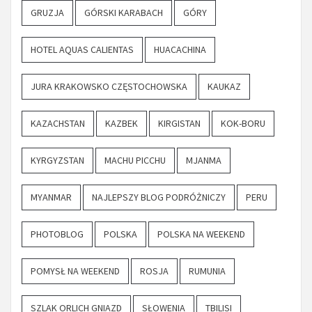
GRUZJA
GÓRSKI KARABACH
GÓRY
HOTEL AQUAS CALIENTAS
HUACACHINA
JURA KRAKOWSKO CZĘSTOCHOWSKA
KAUKAZ
KAZACHSTAN
KAZBEK
KIRGISTAN
KOK-BORU
KYRGYZSTAN
MACHU PICCHU
MJANMA
MYANMAR
NAJLEPSZY BLOG PODRÓŻNICZY
PERU
PHOTOBLOG
POLSKA
POLSKA NA WEEKEND
POMYSŁ NA WEEKEND
ROSJA
RUMUNIA
SZLAK ORLICH GNIAZD
SŁOWENIA
TBILISI