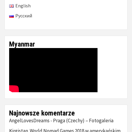
English
Русский
Myanmar
Najnowsze komentarze
AngelLovesDreams
Praga (Czechy) – Fotogaleria
-
Kirgistan. World Nomad Games 2018 w amerykańskim