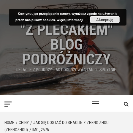
Skip
to
Kontynuując przeglądanie strony, wyrażasz zgodę na używanie
content
Akceptuję
przez nas plików cookies.
więcej informacji
"Z PLECAKIEM"
BLOG
PODRÓŻNICZY
RELACJE Z PODRÓŻY. JAK PODRÓŻOWAĆ TANIO I SPRYTNIE.
Primary
Menu
HOME
CHINY
JAK SIĘ DOSTAĆ DO SHAOLIN Z ZHENG ZHOU
(ZHENGZHOU)
IMG_2575