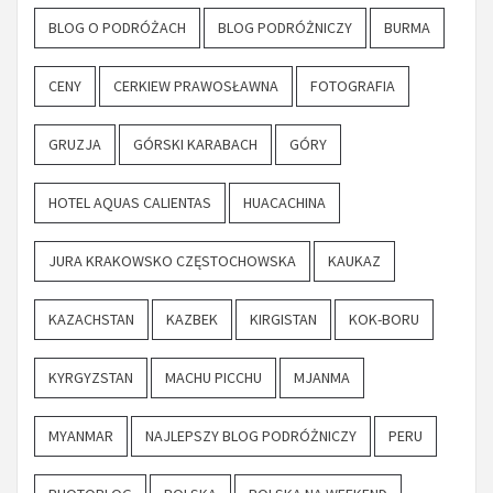
BLOG O PODRÓŻACH
BLOG PODRÓŻNICZY
BURMA
CENY
CERKIEW PRAWOSŁAWNA
FOTOGRAFIA
GRUZJA
GÓRSKI KARABACH
GÓRY
HOTEL AQUAS CALIENTAS
HUACACHINA
JURA KRAKOWSKO CZĘSTOCHOWSKA
KAUKAZ
KAZACHSTAN
KAZBEK
KIRGISTAN
KOK-BORU
KYRGYZSTAN
MACHU PICCHU
MJANMA
MYANMAR
NAJLEPSZY BLOG PODRÓŻNICZY
PERU