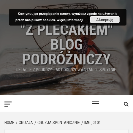
Skip
to
Kontynuując przeglądanie strony, wyrażasz zgodę na używanie
content
Akceptuję
przez nas plików cookies.
więcej informacji
"Z PLECAKIEM"
BLOG
PODRÓŻNICZY
RELACJE Z PODRÓŻY. JAK PODRÓŻOWAĆ TANIO I SPRYTNIE.
Primary
Menu
HOME
GRUZJA
GRUZJA SPONTANICZNIE
IMG_0101