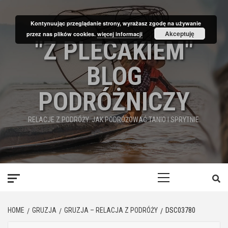
Skip
to
Kontynuując przeglądanie strony, wyrażasz zgodę na używanie
content
Akceptuję
przez nas plików cookies.
więcej informacji
"Z PLECAKIEM"
BLOG
PODRÓŻNICZY
RELACJE Z PODRÓŻY. JAK PODRÓŻOWAĆ TANIO I SPRYTNIE.
Primary
Menu
HOME
GRUZJA
GRUZJA – RELACJA Z PODRÓŻY
DSC03780