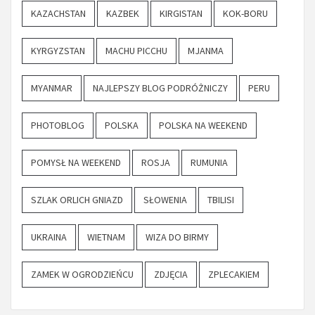
KAZACHSTAN
KAZBEK
KIRGISTAN
KOK-BORU
KYRGYZSTAN
MACHU PICCHU
MJANMA
MYANMAR
NAJLEPSZY BLOG PODRÓŻNICZY
PERU
PHOTOBLOG
POLSKA
POLSKA NA WEEKEND
POMYSŁ NA WEEKEND
ROSJA
RUMUNIA
SZLAK ORLICH GNIAZD
SŁOWENIA
TBILISI
UKRAINA
WIETNAM
WIZA DO BIRMY
ZAMEK W OGRODZIEŃCU
ZDJĘCIA
ZPLECAKIEM