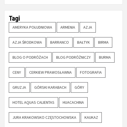
Tagi
AMERYKA POŁUDNIOWA
ARMENIA
AZJA
AZJA ŚRODKOWA
BARRANCO
BAŁTYK
BIRMA
BLOG O PODRÓŻACH
BLOG PODRÓŻNICZY
BURMA
CENY
CERKIEW PRAWOSŁAWNA
FOTOGRAFIA
GRUZJA
GÓRSKI KARABACH
GÓRY
HOTEL AQUAS CALIENTAS
HUACACHINA
JURA KRAKOWSKO CZĘSTOCHOWSKA
KAUKAZ