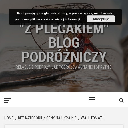
Skip
to
Kontynuując przeglądanie strony, wyrażasz zgodę na używanie
content
Akceptuję
przez nas plików cookies.
więcej informacji
"Z PLECAKIEM"
BLOG
PODRÓŻNICZY
RELACJE Z PODRÓŻY. JAK PODRÓŻOWAĆ TANIO I SPRYTNIE.
Primary
Menu
HOME
BEZ KATEGORII
CENY NA UKRAINIE
WALUTOMAT1