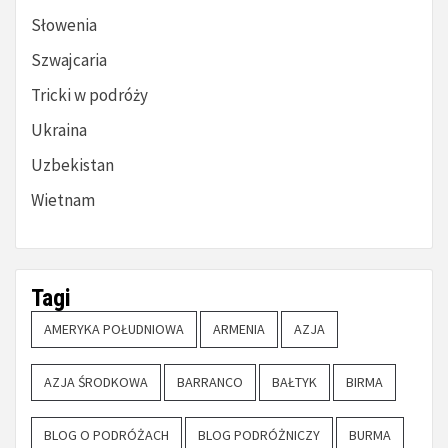
Słowenia
Szwajcaria
Tricki w podróży
Ukraina
Uzbekistan
Wietnam
Tagi
AMERYKA POŁUDNIOWA
ARMENIA
AZJA
AZJA ŚRODKOWA
BARRANCO
BAŁTYK
BIRMA
BLOG O PODRÓŻACH
BLOG PODRÓŻNICZY
BURMA