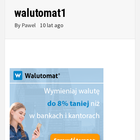
walutomat1
By
Pawel
10 lat ago