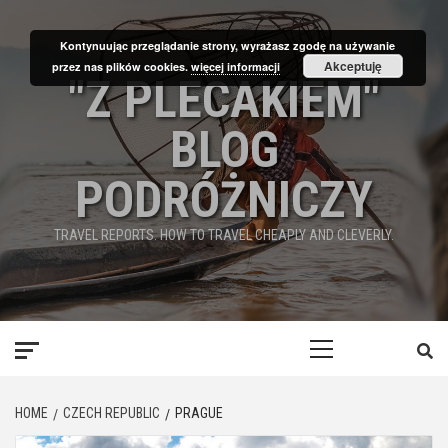
Skip
to
Kontynuując przeglądanie strony, wyrażasz zgodę na używanie
content
Akceptuję
przez nas plików cookies.
więcej informacji
"Z PLECAKIEM"
BLOG
PODRÓŻNICZY
TRAVEL REPORTS. HOW TO TRAVEL CHEAPLY AND CLEVERLY.
Primary
Menu
HOME
CZECH REPUBLIC
PRAGUE