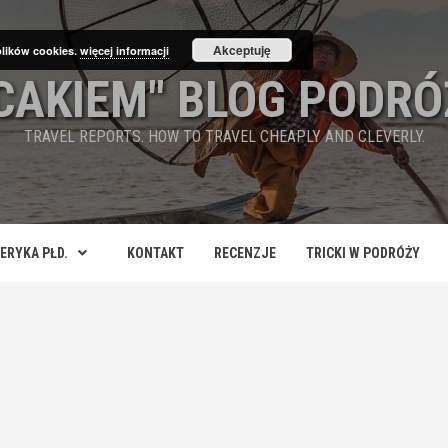
Akceptuję
plików cookies.
więcej informacji
ECAKIEM" BLOG PODRÓ
TRAVEL REPORTS. HOW TO TRAVEL CHEAPLY AND CLEVERLY.
ERYKA PŁD.
KONTAKT
RECENZJE
TRICKI W PODRÓŻY