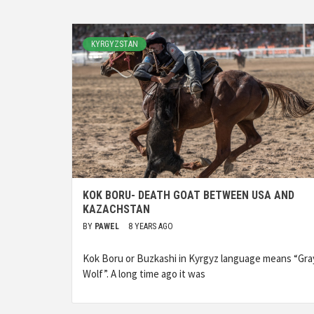
KYRGYZSTAN
KOK BORU- DEATH GOAT BETWEEN USA AND
KAZACHSTAN
BY
PAWEL
8 YEARS AGO
Kok Boru or Buzkashi in Kyrgyz language means “Gra
Wolf”. A long time ago it was