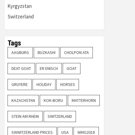
Kyrgyzstan
Switzerland
Tags
AAGBURG
BUZKASHI
CHOLPON ATA
DEAT GOAT
ER ENISCH
GOAT
GRUYERE
HOLIDAY
HORSES
KAZACHSTAN
KOK-BORU
MATTERHORN
STEIN AM RHEIN
SWITZERLAND
SWWITZERLAND PRICES
USA
WMG2018