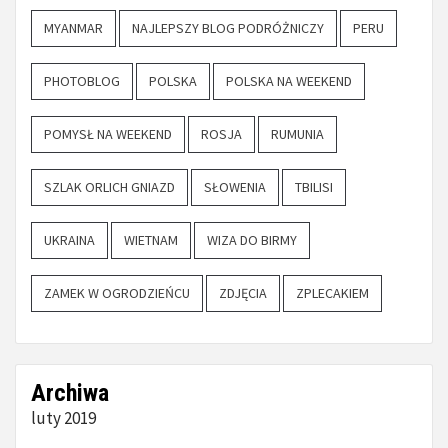
MYANMAR
NAJLEPSZY BLOG PODRÓŻNICZY
PERU
PHOTOBLOG
POLSKA
POLSKA NA WEEKEND
POMYSŁ NA WEEKEND
ROSJA
RUMUNIA
SZLAK ORLICH GNIAZD
SŁOWENIA
TBILISI
UKRAINA
WIETNAM
WIZA DO BIRMY
ZAMEK W OGRODZIEŃCU
ZDJĘCIA
ZPLECAKIEM
Archiwa
luty 2019