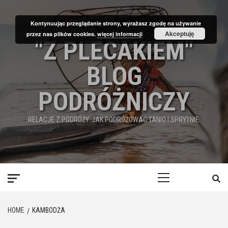
Skip
to
Kontynuując przeglądanie strony, wyrażasz zgodę na używanie
content
Akceptuję
przez nas plików cookies.
więcej informacji
"Z PLECAKIEM"
BLOG
PODRÓŻNICZY
RELACJE Z PODRÓŻY. JAK PODRÓŻOWAĆ TANIO I SPRYTNIE.
Primary
Menu
HOME
KAMBODŻA