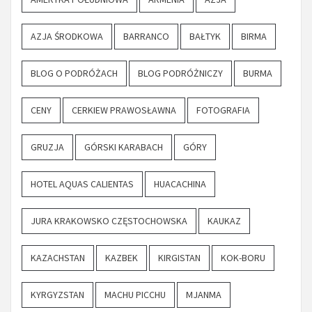
AZJA ŚRODKOWA
BARRANCO
BAŁTYK
BIRMA
BLOG O PODRÓŻACH
BLOG PODRÓŻNICZY
BURMA
CENY
CERKIEW PRAWOSŁAWNA
FOTOGRAFIA
GRUZJA
GÓRSKI KARABACH
GÓRY
HOTEL AQUAS CALIENTAS
HUACACHINA
JURA KRAKOWSKO CZĘSTOCHOWSKA
KAUKAZ
KAZACHSTAN
KAZBEK
KIRGISTAN
KOK-BORU
KYRGYZSTAN
MACHU PICCHU
MJANMA