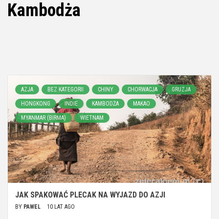
Kambodża
AZJA
BEZ KATEGORII
CHINY
CHORWACJA
GRUZJA
HONGKONG
INDIE
KAMBODŻA
MAKAO
MYANMAR (BIRMA)
WIETNAM
JAK SPAKOWAĆ PLECAK NA WYJAZD DO AZJI
BY
PAWEL
10 LAT AGO