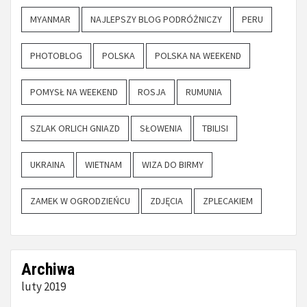
MYANMAR
NAJLEPSZY BLOG PODRÓŻNICZY
PERU
PHOTOBLOG
POLSKA
POLSKA NA WEEKEND
POMYSŁ NA WEEKEND
ROSJA
RUMUNIA
SZLAK ORLICH GNIAZD
SŁOWENIA
TBILISI
UKRAINA
WIETNAM
WIZA DO BIRMY
ZAMEK W OGRODZIEŃCU
ZDJĘCIA
ZPLECAKIEM
Archiwa
luty 2019