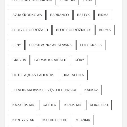
AZJA ŚRODKOWA
BARRANCO
BAŁTYK
BIRMA
BLOG O PODRÓŻACH
BLOG PODRÓŻNICZY
BURMA
CENY
CERKIEW PRAWOSŁAWNA
FOTOGRAFIA
GRUZJA
GÓRSKI KARABACH
GÓRY
HOTEL AQUAS CALIENTAS
HUACACHINA
JURA KRAKOWSKO CZĘSTOCHOWSKA
KAUKAZ
KAZACHSTAN
KAZBEK
KIRGISTAN
KOK-BORU
KYRGYZSTAN
MACHU PICCHU
MJANMA