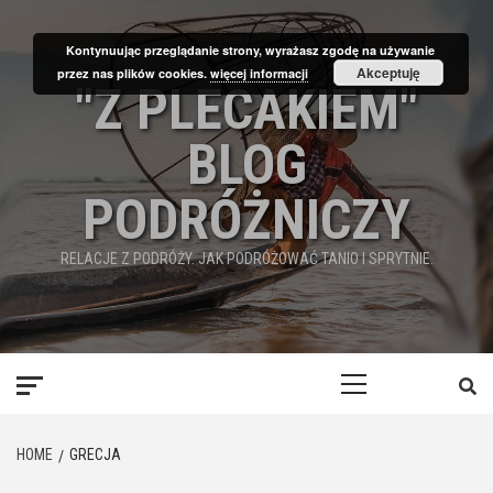
Skip
to
Kontynuując przeglądanie strony, wyrażasz zgodę na używanie
content
Akceptuję
przez nas plików cookies.
więcej informacji
"Z PLECAKIEM"
BLOG
PODRÓŻNICZY
RELACJE Z PODRÓŻY. JAK PODRÓŻOWAĆ TANIO I SPRYTNIE.
Primary
Menu
HOME
GRECJA