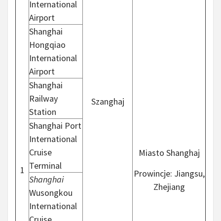
International
Airport
Shanghai
Hongqiao
International
Airport
Shanghai
Railway
Szanghaj
Station
Shanghai Port
International
Cruise
Miasto Shanghaj
Terminal
1
Prowincje: Jiangsu,
Shanghai
Zhejiang
Wusongkou
International
Cruise