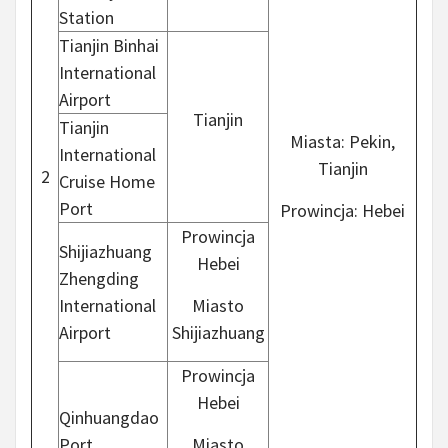
Station
Tianjin Binhai
International
Airport
Tianjin
Tianjin
Miasta: Pekin,
International
Tianjin
2
Cruise Home
Port
Prowincja: Hebei
Prowincja
Shijiazhuang
Hebei
Zhengding
International
Miasto
Airport
Shijiazhuang
Prowincja
Hebei
Qinhuangdao
Port
Miasto