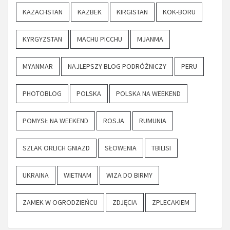
KAZACHSTAN
KAZBEK
KIRGISTAN
KOK-BORU
KYRGYZSTAN
MACHU PICCHU
MJANMA
MYANMAR
NAJLEPSZY BLOG PODRÓŻNICZY
PERU
PHOTOBLOG
POLSKA
POLSKA NA WEEKEND
POMYSŁ NA WEEKEND
ROSJA
RUMUNIA
SZLAK ORLICH GNIAZD
SŁOWENIA
TBILISI
UKRAINA
WIETNAM
WIZA DO BIRMY
ZAMEK W OGRODZIEŃCU
ZDJĘCIA
ZPLECAKIEM