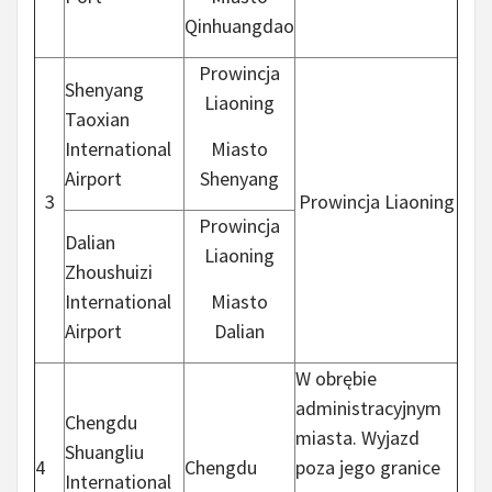
Qinhuangdao
Prowincja
Shenyang
Liaoning
Taoxian
International
Miasto
Airport
Shenyang
3
Prowincja Liaoning
Prowincja
Dalian
Liaoning
Zhoushuizi
International
Miasto
Airport
Dalian
W obrębie
administracyjnym
Chengdu
miasta. Wyjazd
Shuangliu
4
Chengdu
poza jego granice
International