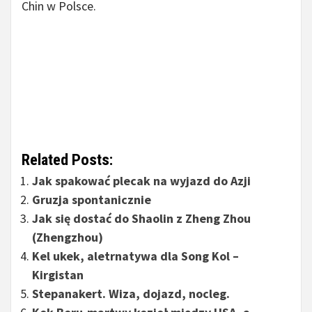
Chin w Polsce.
Tagi:
Wiza do Chin, bez wizy do Chin, wiza do Chin, bez
wizy do Chin, wiza do Chin, bez wizy do Chin, ile
kosztuje wiza do chin, Ambasada Chin, czy do chin
potrzebna jest wiza, wiza do chin cena 2019, ile
kosztuje wiza do chin.
Related Posts:
Jak spakować plecak na wyjazd do Azji
Gruzja spontanicznie
Jak się dostać do Shaolin z Zheng Zhou
(Zhengzhou)
Kel ukek, aletrnatywa dla Song Kol –
Kirgistan
Stepanakert. Wiza, dojazd, nocleg.