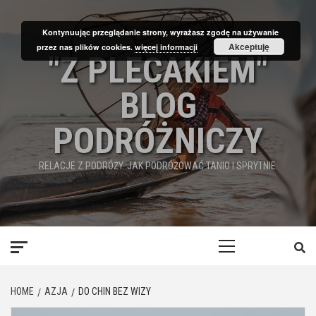
Skip
to
Kontynuując przeglądanie strony, wyrażasz zgodę na używanie
content
Akceptuję
przez nas plików cookies.
więcej informacji
"Z PLECAKIEM"
BLOG
PODRÓŻNICZY
RELACJE Z PODRÓŻY. JAK PODRÓŻOWAĆ TANIO I SPRYTNIE.
Primary
Menu
HOME
AZJA
DO CHIN BEZ WIZY