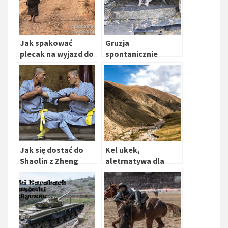
Jak spakować
Gruzja
plecak na wyjazd do
spontanicznie
Azji
Jak się dostać do
Kel ukek,
Shaolin z Zheng
aletrnatywa dla
Zhou (Zhengzhou)
Song Kol – Kirgistan