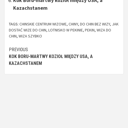
Kok Boru-martwy kozioł między USA, a
Kazachstanem
TAGS:
CHINSKIE CENTRUM WIZOWE
,
CHINY
,
DO CHIN BEZ WIZY
,
JAK
DOSTAĆ WIZE DO CHIN
,
LOTNISKO W PEKINIE
,
PEKIN
,
WIZA DO
CHIN
,
WIZA SZYBKO
Continue
PREVIOUS
KOK BORU-MARTWY KOZIOŁ MIĘDZY USA, A
Reading
KAZACHSTANEM