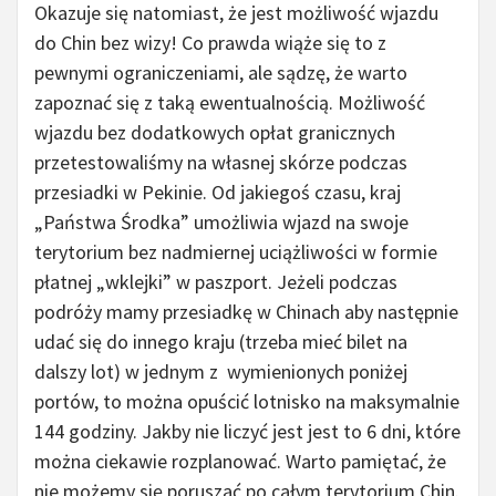
Okazuje się natomiast, że jest możliwość wjazdu
do Chin bez wizy! Co prawda wiąże się to z
pewnymi ograniczeniami, ale sądzę, że warto
zapoznać się z taką ewentualnością. Możliwość
wjazdu bez dodatkowych opłat granicznych
przetestowaliśmy na własnej skórze podczas
przesiadki w Pekinie. Od jakiegoś czasu, kraj
„Państwa Środka” umożliwia wjazd na swoje
terytorium bez nadmiernej uciążliwości w formie
płatnej „wklejki” w paszport. Jeżeli podczas
podróży mamy przesiadkę w Chinach aby następnie
udać się do innego kraju (trzeba mieć bilet na
dalszy lot) w jednym z wymienionych poniżej
portów, to można opuścić lotnisko na maksymalnie
144 godziny. Jakby nie liczyć jest jest to 6 dni, które
można ciekawie rozplanować. Warto pamiętać, że
nie możemy się poruszać po całym terytorium Chin.