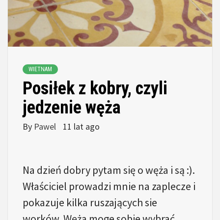
WIETNAM
Posiłek z kobry, czyli
jedzenie węża
By
Pawel
11 lat ago
Na dzień dobry pytam się o węża i są :).
Właściciel prowadzi mnie na zaplecze i
pokazuje kilka ruszających sie
worków. Węża moge sobie wybrać…..