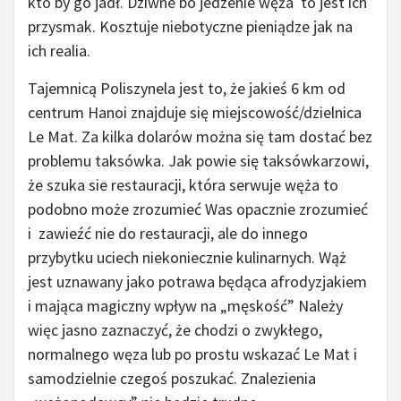
kto by go jadł. Dziwne bo jedzenie węża to jest ich
przysmak. Kosztuje niebotyczne pieniądze jak na
ich realia.
Tajemnicą Poliszynela jest to, że jakieś 6 km od
centrum Hanoi znajduje się miejscowość/dzielnica
Le Mat. Za kilka dolarów można się tam dostać bez
problemu taksówka. Jak powie się taksówkarzowi,
że szuka sie restauracji, która serwuje węża to
podobno może zrozumieć Was opacznie zrozumieć
i zawieźć nie do restauracji, ale do innego
przybytku uciech niekoniecznie kulinarnych. Wąż
jest uznawany jako potrawa będąca afrodyzjakiem
i mająca magiczny wpływ na „męskość” Należy
więc jasno zaznaczyć, że chodzi o zwykłego,
normalnego węza lub po prostu wskazać Le Mat i
samodzielnie czegoś poszukać. Znalezienia