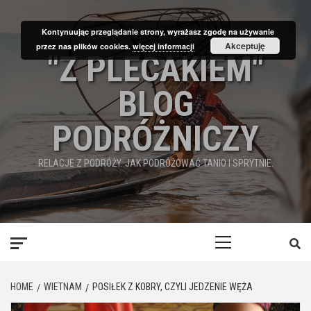
Skip
to
Kontynuując przeglądanie strony, wyrażasz zgodę na używanie
content
Akceptuję
przez nas plików cookies.
więcej informacji
"Z PLECAKIEM"
BLOG
PODRÓŻNICZY
RELACJE Z PODRÓŻY. JAK PODRÓŻOWAĆ TANIO I SPRYTNIE.
Primary
Menu
HOME
WIETNAM
POSIŁEK Z KOBRY, CZYLI JEDZENIE WĘŻA