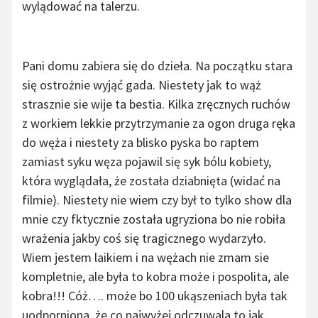
wylądować na talerzu.
Pani domu zabiera się do dzieła. Na początku stara
się ostrożnie wyjąć gada. Niestety jak to wąż
strasznie sie wije ta bestia. Kilka zręcznych ruchów
z workiem lekkie przytrzymanie za ogon druga ręka
do węża i niestety za blisko pyska bo raptem
zamiast syku węza pojawil się syk bólu kobiety,
która wyglądała, że została dziabnięta (widać na
filmie). Niestety nie wiem czy był to tylko show dla
mnie czy fktycznie została ugryziona bo nie robiła
wrażenia jakby coś się tragicznego wydarzyło.
Wiem jestem laikiem i na wężach nie zmam sie
kompletnie, ale była to kobra może i pospolita, ale
kobra!!! Cóż…. może bo 100 ukąszeniach była tak
uodporniona, że co najwyżej odczuwala to jak