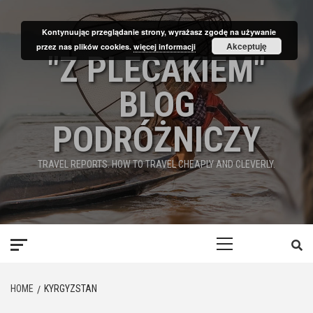
Skip
to
Kontynuując przeglądanie strony, wyrażasz zgodę na używanie
content
Akceptuję
przez nas plików cookies.
więcej informacji
"Z PLECAKIEM"
BLOG
PODRÓŻNICZY
TRAVEL REPORTS. HOW TO TRAVEL CHEAPLY AND CLEVERLY.
Primary
Menu
HOME
KYRGYZSTAN